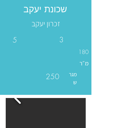
שכונת יעקב
זכרון יעקב
3
5
180
מ״ר
מגר
250
ש