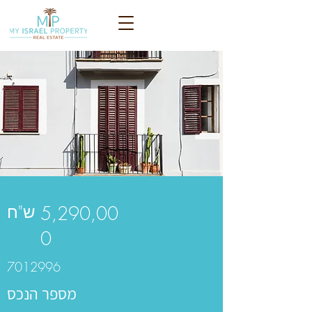
ש"ח
5,290,00
0
7012996
מספר הנכס