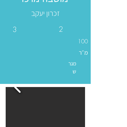
זכרון יעקב
2
3
100
מ״ר
מגר
ש