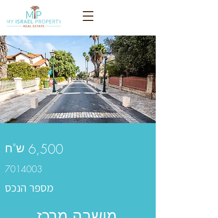
ש"ח
6,500
7014003
מספר הנכס
מושבה מרכז