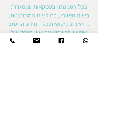
בכל רגע נתון בעסקאות שנסגרות
בשוק האזורי, בתוכניות המתוכננות,
בהיצע ובביקוש ובכל המידע החשוב
שעשוי להשפיע על שווי הנכס ועל
גובה העסקה שנסגור עבורכם.
נו, השתכנעתם?
הערכת עלויות סגירה
בקנייה של בית, העלות האמיתית של
הרכישה גבוהה בהרבה ממחיר הבית
עצמו. ישנן עלויות נוספות רבות, כמו
עמלת עו"ד, הובלה, צביעה, מיסוי,
ועלויות אחרות. לפניכם רשימה מקיפה