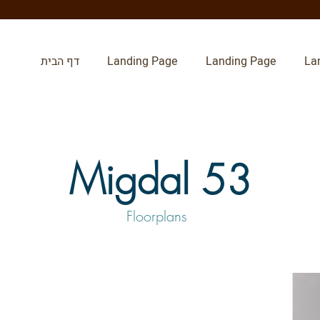
La
Landing Page
Landing Page
דף הבית
Migdal 53
Floorplans