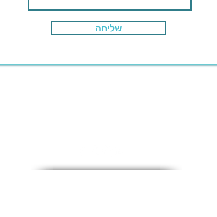
שליחה
info@myisraelproperty.com
סנדי:
972-54-491-0603+
אילנה:
972-52-502-2990+
© 2020 My Israel Property - כל הזכויות שמורות
עוצב על ידי
EnayaWeb