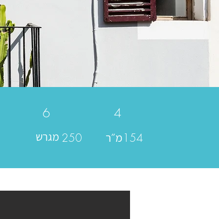
6
4
מ״ר
מגרש
250
154