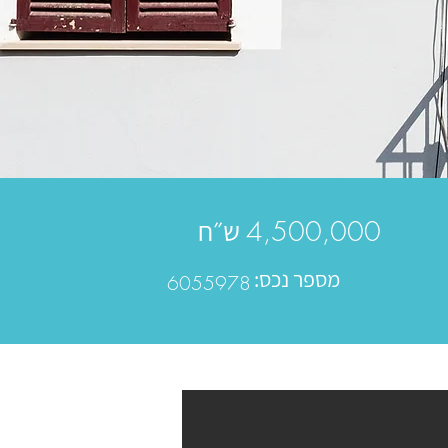
ש״ח
4,500,000
מספר נכס:
6055978