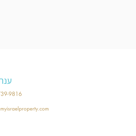
ענת
739-9816
myisraelproperty.com