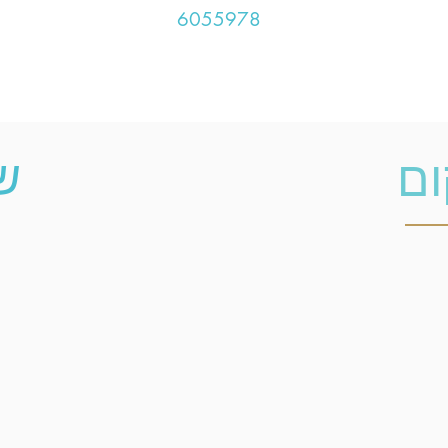
6055978
ש
ום