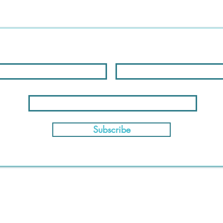
Subscribe to our Newletter
Name
Email
Phone
Subscribe
Email: info@myisraelproperty.com
Sandi
+972-54-491-0603
Ilana
+972-52-502-2990