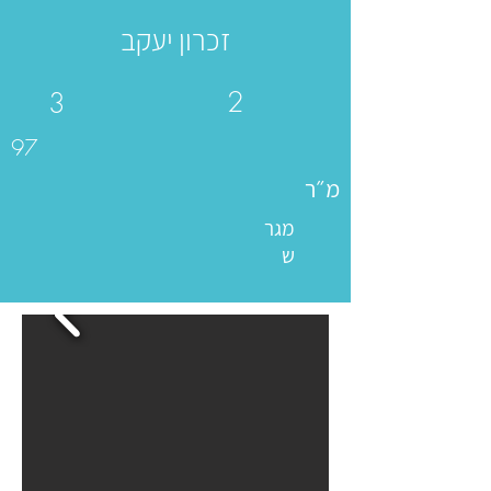
זכרון יעקב
2
3
97
מ״ר
מגר
ש