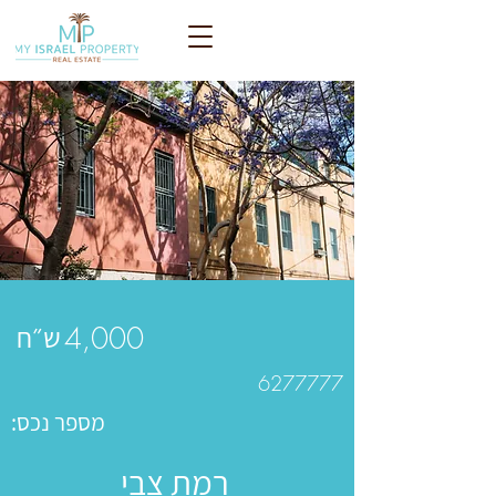
ש״ח
4,000
6277777
מספר נכס:
רמת צבי